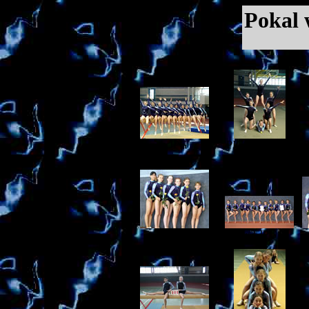
Pokal 
b.JPG
PIC00185.JPG
P
w1.JPG
w3.JPG