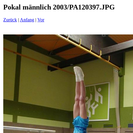
Pokal männlich 2003/PA120397.JPG
Zurück
|
Anfang
|
Vor